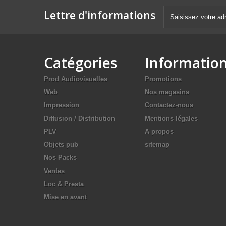
Lettre d'informations
Catégories
Informatio
Prod Audiovisuelles
Promotions
Web
Nos magasins
Impression
Contactez-nous
Diffusion / Distribution
Mentions légales
PLV
A propos
Objets pub
sitemap
Nos Packs
Ventes
Loc & Presta
Mise en avant