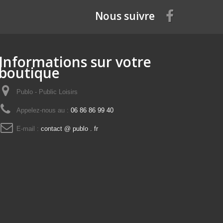
Nous suivre
Informations sur votre
boutique
Publo - Public Loisirs
Appelez-nous au :
06 86 86 99 40
E-mail :
contact @ publo . fr